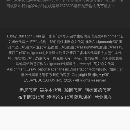
码或添加我们的24小时在线客服7878393进行免费咨询
代写
服务！
EssayEducation.Com 是一家专门为华人留学生提供英语英文Assignment论
文润色代写文书帮助机构，我们提供澳洲论文代写,澳洲Assignment代写,澳
洲作业代写,澳大利亚代写,新西兰代写,澳洲代写assignment,澳洲代写essay,
新西兰代写assignment,支持澳大利亚及新西兰多地区代写服务如墨尔本代
写，堪培拉代写，悉尼代写，奥克兰代写，等等。友情提醒：请不要随意在
其他网站随意订购Assignment代写服务，十年专注英文论文代写
Assignment,Essay,Report,Paper,Thesis,Dissertation等文书服务。如需订购
澳洲代写服务请联系我们的客服. Copyright
澳洲论文代写
ESSAYEDUCATION INC. 2026 - All Rights Reserved
悉尼代写
墨尔本代写
珀斯代写
阿德莱德代写
布里斯班代写
澳洲论文代写 隐私保护
就业机会