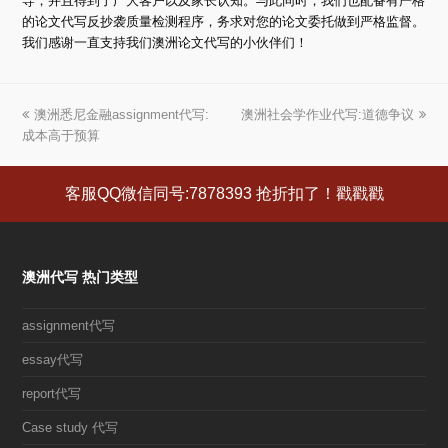
导，并且得到了广大客户以及家长认知。与此同时，我们也配备有严格
的论文代写反抄袭质量检测程序，务求对您的论文委托做到严格监督。
我们感谢一直支持我们澳洲论文代写的小伙伴们！
上
澳洲悉尼金融assignment代写:
澳洲社会学作业代写:道德争议
下
成本高于预算
一
一
篇
篇
文
文
客服QQ微信同号:7878393 抢折扣了！戳戳戳
章:
章:
澳洲代写 热门类型
assignment代写
essay代写
report代写
Case study 代写