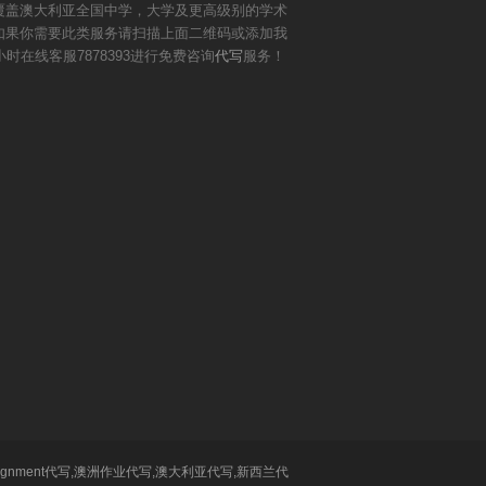
覆盖澳大利亚全国中学，大学及更高级别的学术
如果你需要此类服务请扫描上面二维码或添加我
小时在线客服7878393进行免费咨询
代写
服务！
ignment代写,澳洲作业代写,澳大利亚代写,新西兰代