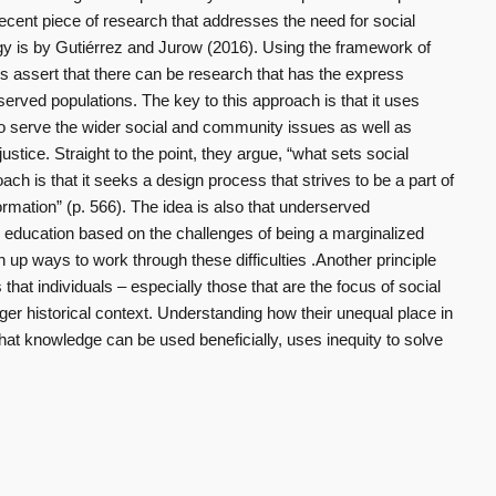
ecent piece of research that addresses the need for social
gy is by Gutiérrez and Jurow (2016). Using the framework of
rs assert that there can be research that has the express
erved populations. The key to this approach is that it uses
 to serve the wider social and community issues as well as
ustice. Straight to the point, they argue, “what sets social
ch is that it seeks a design process that strives to be a part of
rmation” (p. 566). The idea is also that underserved
 education based on the challenges of being a marginalized
n up ways to work through these difficulties .Another principle
 that individuals – especially those that are the focus of social
rger historical context. Understanding how their unequal place in
hat knowledge can be used beneficially, uses inequity to solve