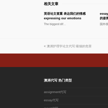
相关文章
英语论文查重 表达我们的情感
es
expressing our emotions
的姿
The biggest dif…
国外
上
澳洲护理学论文代写:吸烟的危害
一
篇
文
章:
澳洲代写 热门类型
assignment代写
essay代写