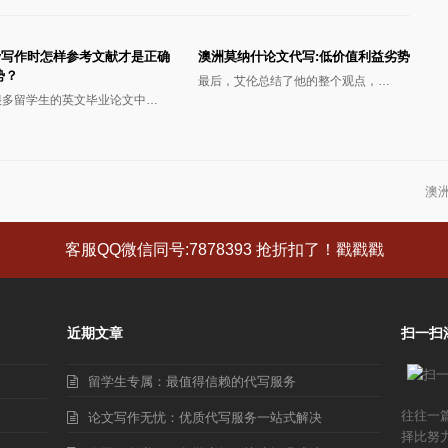
say写作时怎样参考文献才是正确
澳洲莫纳什论文代写:低价值利益劣势
势？
最后，艾伦总结了他的整个观点，…
很多留学生的英文毕业论文中…
澳
下
一
篇
客服QQ微信同号:7878393 抢折扣了！戳戳戳
文
章:
近期文章
扫一扫
留学生专属：最值得信赖的代写服务
往往一
论文写作无忧：优质代写服务一站式解决
择比努