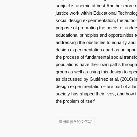
subject is anemic at best.Another more r
justice work within Educational Technolo
social design experimentation, the autho
purpose of promoting the needs of unders
educational principles and opportunities
addressing the obstacles to equality and j
design experimentation apart as an approa
the process of fundamental social transfo
populations have their own paths through
group as well as using this design to ope
as discussed by Gutiérrez et al. (2016) is
design experimentation – are part of a la
society has shaped their lives, and how t
the problem of itself
澳洲教育学论文代写