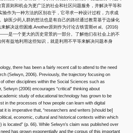
教育原则和机会为更广泛的社会和社区问题服务，并解决平等和
实验作为一种方法的区别在于，它寻求一种设计过程，力求成
页)。缺医少药人群的想法也是有自己的路径通过教育基于边缘化
些困难.Another原则作为讨论古铁雷斯et al。(2016)
验——是一个更大的历史背景的一部分。了解他们在社会上的不
如何有益地利用这些知识，就是利用不平等来解决问题本身
ology, there has been a fairly recent call to attend to the need
earch (Selwyn, 2006). Previously, the trajectory focusing on
of other disciplines within the Social Sciences such as
, Selwyn (2006) encourages “critical” thinking about
 academic study of educational technology has grown to be
st in the processes of how people can learn with digital
t it is imperative that, “researchers and writers [should be]
olitical, economic, cultural and historical contexts within which
 is located” (p. 66). While Selwyn’s claim was published over
he need has grown exponentially and the corpus of this important