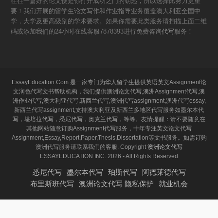
往往一篇好的论文便是你打开成功之门的钥匙，所以选择比努力更重
要！我们开展的留学生论文写作和作业指导业务覆盖澳大利亚全国中
学，大学及更高级别的学术要求。如果你需要此类服务请扫描上面二维
码或添加我们的24小时在线客服7878393进行免费咨询
代写
服务！
EssayEducation.Com 是一家专门为华人留学生提供英语英文Assignment论
文润色代写文书帮助机构，我们提供澳洲论文代写,澳洲Assignment代写,澳
洲作业代写,澳大利亚代写,新西兰代写,澳洲代写assignment,澳洲代写essay,
新西兰代写assignment,支持澳大利亚及新西兰多地区代写服务如墨尔本代
写，堪培拉代写，悉尼代写，奥克兰代写，等等。友情提醒：请不要随意在
其他网站随意订购Assignment代写服务，十年专注英文论文代写
Assignment,Essay,Report,Paper,Thesis,Dissertation等文书服务。如需订购
澳洲代写服务请联系我们的客服. Copyright
澳洲论文代写
ESSAYEDUCATION INC. 2026 - All Rights Reserved
悉尼代写
墨尔本代写
珀斯代写
阿德莱德代写
布里斯班代写
澳洲论文代写 隐私保护
就业机会