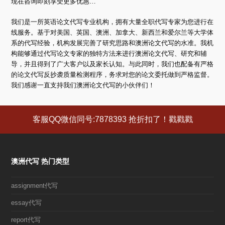
现在咨询即刻享受更多优惠…
我们是一所英语论文代写专业机构，拥有大量全职代写专家为您进行在
线服务。基于对美国、英国、澳洲、加拿大、新西兰和爱尔兰等大学体
系的代写经验，机构发展完善了研究思路和澳洲论文代写的水准。我机
构能够通过代写论文专家的独特方法来进行澳洲论文代写、研究和辅
导，并且得到了广大客户以及家长认知。与此同时，我们也配备有严格
的论文代写反抄袭质量检测程序，务求对您的论文委托做到严格监督。
我们感谢一直支持我们澳洲论文代写的小伙伴们！
客服QQ微信同号:7878393 抢折扣了！戳戳戳
澳洲代写 热门类型
assignment代写
essay代写
report代写