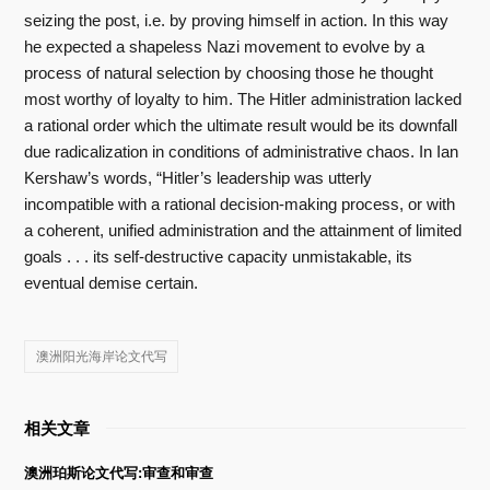
seizing the post, i.e. by proving himself in action. In this way
he expected a shapeless Nazi movement to evolve by a
process of natural selection by choosing those he thought
most worthy of loyalty to him. The Hitler administration lacked
a rational order which the ultimate result would be its downfall
due radicalization in conditions of administrative chaos. In Ian
Kershaw’s words, “Hitler’s leadership was utterly
incompatible with a rational decision-making process, or with
a coherent, unified administration and the attainment of limited
goals . . . its self-destructive capacity unmistakable, its
eventual demise certain.
澳洲阳光海岸论文代写
相关文章
澳洲珀斯论文代写:审查和审查