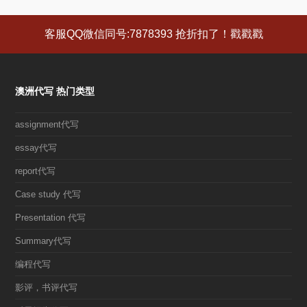
篇
篇
文
文
客服QQ微信同号:7878393 抢折扣了！戳戳戳
章:
章:
澳洲代写 热门类型
assignment代写
essay代写
report代写
Case study 代写
Presentation 代写
Summary代写
编程代写
影评，书评代写