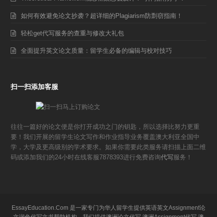
如何有效避免论文抄袭？超详细的Plagiarism防剽窃指南！
轻松get代写服务的查重与修改大礼包
全面提升英文论文质量：留学生必备的编辑与校对技巧
扫一扫添加客服
往往一篇好的论文便是你打开成功之门的钥匙，所以选择比努力更重
要！我们开展的留学生论文写作和作业指导业务覆盖澳大利亚全国中
学，大学及更高级别的学术要求。如果你需要此类服务请扫描上面二维
码或添加我们的24小时在线客服7878393进行免费咨询
代写
服务！
EssayEducation.Com 是一家专门为华人留学生提供英语英文Assignment论