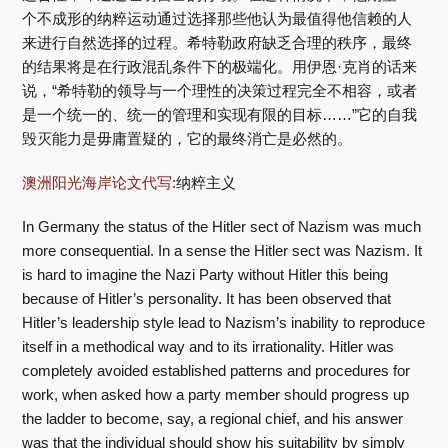
个不成形的纳粹运动通过选择那些他认为最值得他信赖的人
来进行自然选择的过程。希特勒政府缺乏合理的秩序，最终
的结果将是在行政混乱条件下的极端化。用伊恩·克肖的话来
说，“希特勒的领导与一个理性的决策过程完全不相容，或者
是一个统一的、统一的管理和实现有限的目标……”它的自我
毁灭能力是毋庸置疑的，它的最终消亡是必然的。
澳洲阳光海岸论文代写
:纳粹主义
In Germany the status of the Hitler sect of Nazism was much
more consequential. In a sense the Hitler sect was Nazism. It
is hard to imagine the Nazi Party without Hitler this being
because of Hitler’s personality. It has been observed that
Hitler’s leadership style lead to Nazism’s inability to reproduce
itself in a methodical way and to its irrationality. Hitler was
completely avoided established patterns and procedures for
work, when asked how a party member should progress up
the ladder to become, say, a regional chief, and his answer
was that the individual should show his suitability by simply