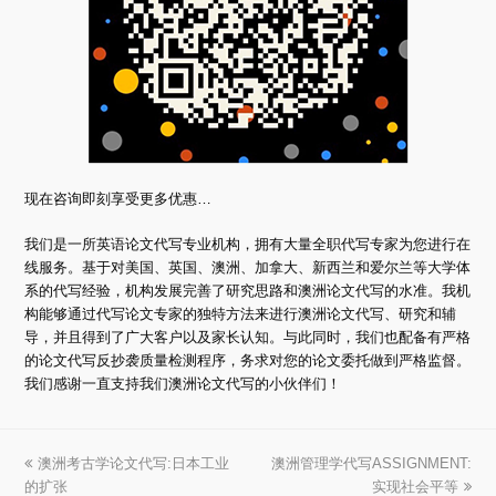
现在咨询即刻享受更多优惠…
我们是一所英语论文代写专业机构，拥有大量全职代写专家为您进行在
线服务。基于对美国、英国、澳洲、加拿大、新西兰和爱尔兰等大学体
系的代写经验，机构发展完善了研究思路和澳洲论文代写的水准。我机
构能够通过代写论文专家的独特方法来进行澳洲论文代写、研究和辅
导，并且得到了广大客户以及家长认知。与此同时，我们也配备有严格
的论文代写反抄袭质量检测程序，务求对您的论文委托做到严格监督。
我们感谢一直支持我们澳洲论文代写的小伙伴们！
上
澳洲考古学论文代写:日本工业
澳洲管理学代写ASSIGNMENT:
下
的扩张
一
一
实现社会平等