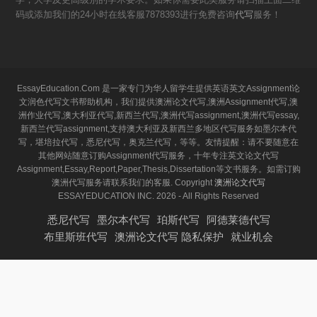
码或添加我们的24小时在线客服7878393进行免费咨询
代写
服务！
EssayEducation.Com 是一家专门为华人留学生提供英语英文Assignment论
文润色代写文书帮助机构，我们提供澳洲论文代写,澳洲Assignment代写,澳
洲作业代写,澳大利亚代写,新西兰代写,澳洲代写assignment,澳洲代写essay,
新西兰代写assignment,支持澳大利亚及新西兰多地区代写服务如墨尔本代
写，堪培拉代写，悉尼代写，奥克兰代写，等等。友情提醒：请不要随意在
其他网站随意订购Assignment代写服务，十年专注英文论文代写
Assignment,Essay,Report,Paper,Thesis,Dissertation等文书服务。如需订购
澳洲代写服务请联系我们的客服. Copyright
澳洲论文代写
ESSAYEDUCATION INC. 2026 - All Rights Reserved
悉尼代写
墨尔本代写
珀斯代写
阿德莱德代写
布里斯班代写
澳洲论文代写 隐私保护
就业机会