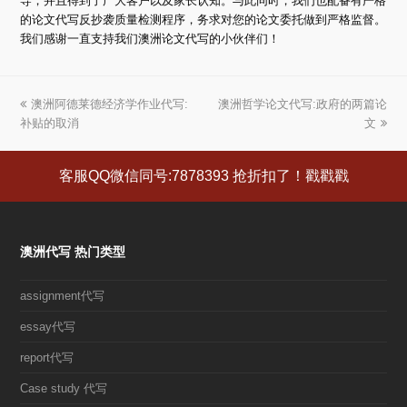
导，并且得到了广大客户以及家长认知。与此同时，我们也配备有严格
的论文代写反抄袭质量检测程序，务求对您的论文委托做到严格监督。
我们感谢一直支持我们澳洲论文代写的小伙伴们！
上
澳洲阿德莱德经济学作业代写:
澳洲哲学论文代写:政府的两篇论
下
补贴的取消
一
一
文
篇
篇
文
文
客服QQ微信同号:7878393 抢折扣了！戳戳戳
章:
章:
澳洲代写 热门类型
assignment代写
essay代写
report代写
Case study 代写