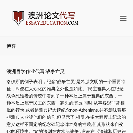
打
开
手
机
博客
菜
单
澳洲哲学作业代写:战争亡灵
洛伊斯的例子表明，纪念“战争亡灵”是希腊文明的一个重要特
征，即使在大众化的雅典之外也是如此。“民主雅典人在纪念
战争死难者的传统中看到了一种本质上属于雅典的东西，一
种本质上属于民主的东西。寡头的演员,同时,从事客观非常相
似的行为,或者是雅典纪念碑纪念non-Athenians,并不意味着那
些雅典人欺骗他们的信仰,但显示了,相反,在多大程度上纪念的
意义这样不固定的纪念碑纪念碑本身的性质,但其形状来自变
化的环境中。“6”的法则在古希腊战争”,发表在《法律和历史评