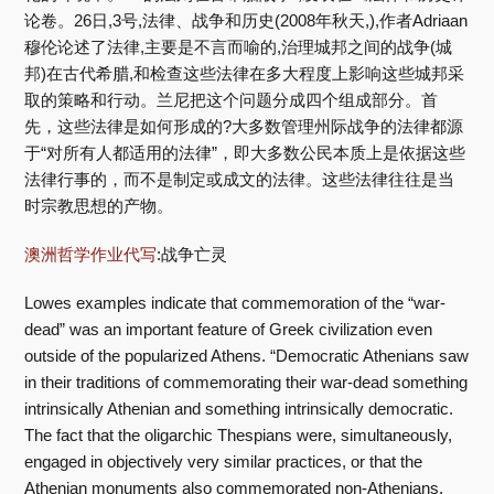
论卷。26日,3号,法律、战争和历史(2008年秋天,),作者Adriaan
穆伦论述了法律,主要是不言而喻的,治理城邦之间的战争(城
邦)在古代希腊,和检查这些法律在多大程度上影响这些城邦采
取的策略和行动。兰尼把这个问题分成四个组成部分。首
先，这些法律是如何形成的?大多数管理州际战争的法律都源
于“对所有人都适用的法律”，即大多数公民本质上是依据这些
法律行事的，而不是制定或成文的法律。这些法律往往是当
时宗教思想的产物。
澳洲哲学作业代写
:战争亡灵
Lowes examples indicate that commemoration of the “war-
dead” was an important feature of Greek civilization even
outside of the popularized Athens. “Democratic Athenians saw
in their traditions of commemorating their war-dead something
intrinsically Athenian and something intrinsically democratic.
The fact that the oligarchic Thespians were, simultaneously,
engaged in objectively very similar practices, or that the
Athenian monuments also commemorated non-Athenians,