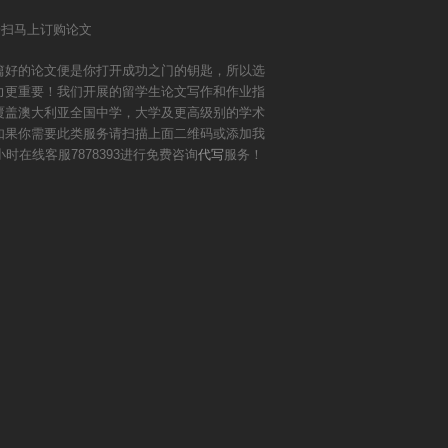
篇好的论文便是你打开成功之门的钥匙，所以选
力更重要！我们开展的留学生论文写作和作业指
覆盖澳大利亚全国中学，大学及更高级别的学术
如果你需要此类服务请扫描上面二维码或添加我
小时在线客服7878393进行免费咨询
代写
服务！