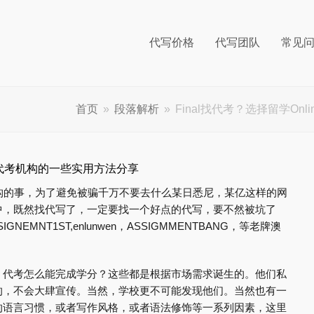
代写价格
代写团队
常见
首页
»
段落解析
»
Final找代考？选择留学On
xam代考机构的一些实用方法分享
考机构的事，为了避免被骗千万不要去什么某日悉尼，某亿这样的网
中，既然找代写了，一定要找一个好点的代写，要不然被坑了
NEMNT1ST,enlunwen，ASSIGMMENTBANG，等老牌澳
，代考怎么能完成学分？这些都是根据市场需求诞生的。他们私
的，不会大肆宣传。当然，学校更不可能发现他们。当然也有一
的语言习惯，或者写作风格，或者语法修饰等一系列因素，这里