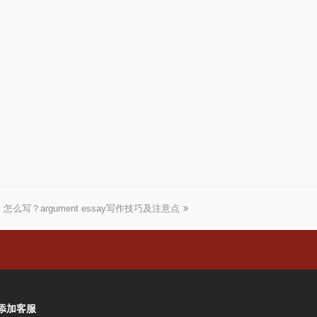
say 怎么写？argument essay写作技巧及注意点
添加客服