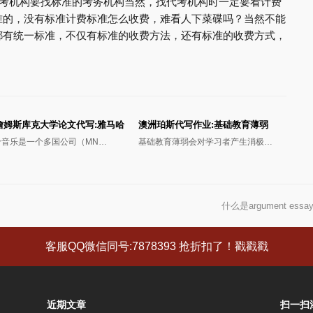
e Exam代考机构要找标准的考务机构当然，找代考机构时一定要看计费
准的，没有标准计费标准怎么收费，难看人下菜碟吗？当然不能
都有统一标准，不仅有标准的收费方法，还有标准的收费方式，
詹姆斯库克大学论文代写:雅马哈
澳洲珀斯代写作业:基础教育薄弱
哈音乐是一个多国公司（MN…
基础教育薄弱会对学习者产生消极…
什么是argument es
下
一
篇
客服QQ微信同号:7878393 抢折扣了！戳戳戳
文
章:
近期文章
扫一扫