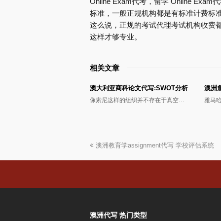
Online Exam代考，留学 Onlin
标准，一般正规机构都是有标准计费标
这么说，正规的考试代理考试机构收费
这样才够专业。
相关文章
澳大利亚商科论文代写:SWOT分析
澳洲
像索尼这样的组织并不存在于真空…
雅马
上
澳洲教育学assignment代写 学校评估系统
一
篇
文
章:
澳洲代写 热门类型