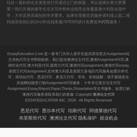
往往一篇好的论文便是你打开成功之门的钥匙，所以选择比努力更重
要！我们开展的留学生论文写作和作业指导业务覆盖澳大利亚全国中
学，大学及更高级别的学术要求。如果你需要此类服务请扫描上面二维
码或添加我们的24小时在线客服7878393进行免费咨询
代写
服务！
EssayEducation.Com 是一家专门为华人留学生提供英语英文Assignment论
文润色代写文书帮助机构，我们提供澳洲论文代写,澳洲Assignment代写,澳
洲作业代写,澳大利亚代写,新西兰代写,澳洲代写assignment,澳洲代写essay,
新西兰代写assignment,支持澳大利亚及新西兰多地区代写服务如墨尔本代
写，堪培拉代写，悉尼代写，奥克兰代写，等等。友情提醒：请不要随意在
其他网站随意订购Assignment代写服务，十年专注英文论文代写
Assignment,Essay,Report,Paper,Thesis,Dissertation等文书服务。如需订购
澳洲代写服务请联系我们的客服. Copyright
澳洲论文代写
ESSAYEDUCATION INC. 2026 - All Rights Reserved
悉尼代写
墨尔本代写
珀斯代写
阿德莱德代写
布里斯班代写
澳洲论文代写 隐私保护
就业机会