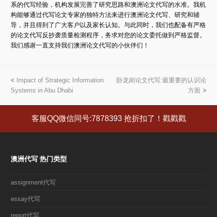
系的代写经验，机构发展完善了研究思路和澳洲论文代写的水准。我机
构能够通过代写论文专家的独特方法来进行澳洲论文代写、研究和辅
导，并且得到了广大客户以及家长认知。与此同时，我们也配备有严格
的论文代写反抄袭质量检测程序，务求对您的论文委托做到严格监督。
我们感谢一直支持我们澳洲论文代写的小伙伴们！
上
Impact of Strategic Information
卧龙岗论文代写:最重要的认识论
下
Systems in Abu Dhabi
一
一
方面
篇
篇
文
文
客服QQ微信同号:7878393 抢折扣了！戳戳戳
章:
章:
澳洲代写 热门类型
assignment代写
essay代写
report代写