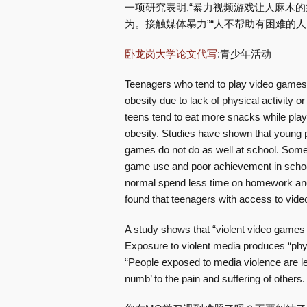
一项研究表明,“暴力视频游戏让人麻木的
为。接触媒体暴力”“人不帮助有困难的人
卧龙岗大学论文代写
:青少年活动
Teenagers who tend to play video games mo
obesity due to lack of physical activity 
teens tend to eat more snacks while play
obesity. Studies have shown that young
games do not do as well at school. Some
game use and poor achievement in schoo
normal spend less time on homework and 
found that teenagers with access to vid
A study shows that “violent video games 
Exposure to violent media produces “phys
“People exposed to media violence are le
numb’ to the pain and suffering of others.