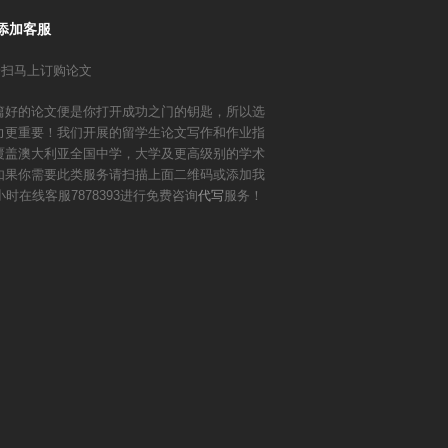
添加客服
篇好的论文便是你打开成功之门的钥匙，所以选
力更重要！我们开展的留学生论文写作和作业指
覆盖澳大利亚全国中学，大学及更高级别的学术
如果你需要此类服务请扫描上面二维码或添加我
小时在线客服7878393进行免费咨询
代写
服务！