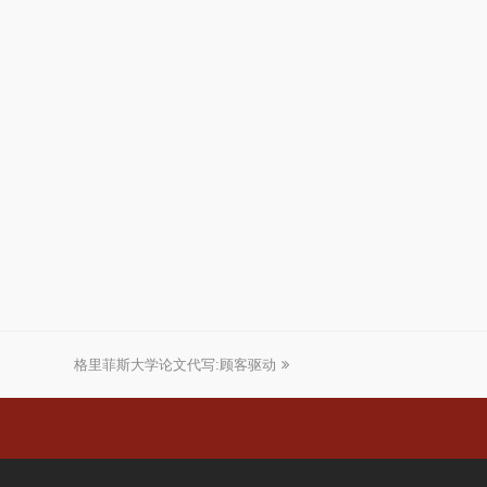
格里菲斯大学论文代写:顾客驱动
下
一
篇
文
章: