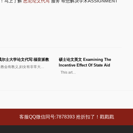
了！马上了解
悉尼论文代写
服务 帮您解决学术ASSIGNMENT
威尔士大学论文代写:福音派教
硕士论文英文 Examining The
Incentive Effect Of State Aid
派教会有教义,妇女有非常大…
This art…
客服QQ微信同号:7878393 抢折扣了！戳戳戳