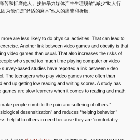
痛苦和折磨他人。接触暴力媒体产生生理脱敏”,减少“助人行
,因为他们是“舒适的麻木”他人的痛苦和折磨。
re are less likely to do physical activities. That can lead to
or exercise. Another link between video games and obesity is that
ing video games than usual. That also increases the risks of
 people who spend too much time playing computer or video
 survey-based studies have reported a link between video
l. The teenagers who play video games more often than
end up getting low reading and writing scores. A study has
eo games are slow learners when it comes to reading and math.
make people numb to the pain and suffering of others.”
iological desensitization” and reduces “helping behavior.”
ss helpful to others in need because they are ‘comfortably