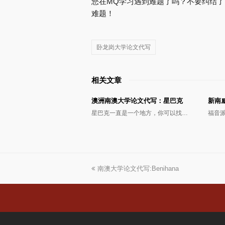
您在MQ学习遇到难题了吗？不要纠结
难题！
卧龙岗大学论文代写
相关文章
澳洲南澳大学论文代写：星巴克
新南
星巴克一直是一个地方，你可以找…
福音
上
南澳大学论文代写:Benihana
一
篇
文
章: