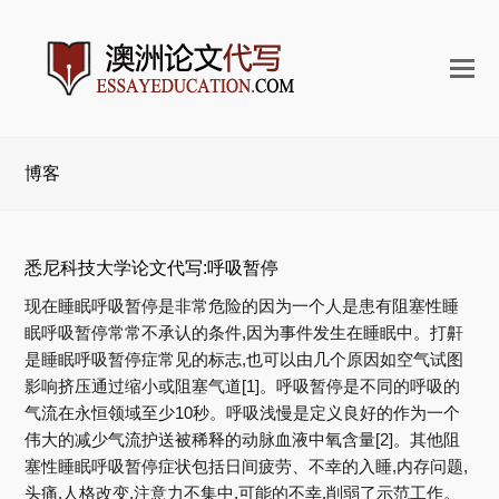
打
开
手
机
博客
菜
单
悉尼科技大学论文代写:呼吸暂停
现在睡眠呼吸暂停是非常危险的因为一个人是患有阻塞性睡
眠呼吸暂停常常不承认的条件,因为事件发生在睡眠中。打鼾
是睡眠呼吸暂停症常见的标志,也可以由几个原因如空气试图
影响挤压通过缩小或阻塞气道[1]。呼吸暂停是不同的呼吸的
气流在永恒领域至少10秒。呼吸浅慢是定义良好的作为一个
伟大的减少气流护送被稀释的动脉血液中氧含量[2]。其他阻
塞性睡眠呼吸暂停症状包括日间疲劳、不幸的入睡,内存问题,
头痛,人格改变,注意力不集中,可能的不幸,削弱了示范工作。