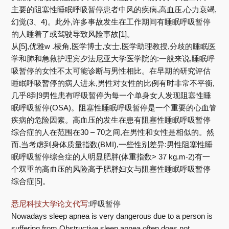
主要的阻塞性睡眠呼吸暂停患者中风的疾病,高血压,心力衰竭,
幻觉(3、4)。此外,许多事故发生在工作期间有睡眠呼吸暂停
的人睡着了或驾驶导致风险事故[1]。
从[5],优雅w .棱角,医学博士,女士,医学助理教授,分歧的睡眠医
学和肺和急救护理宾夕法尼亚大学医学院的:一般来说,睡眠呼
吸暂停的女性不太可能诊断与男性相比。在早期的研究评估
睡眠呼吸暂停的病人进来,男性对女性的比例有时非常不平衡,
几乎8到9男性患有呼吸暂停为每一个单身女人发现阻塞性睡
眠呼吸暂停(OSA)。阻塞性睡眠呼吸暂停是一个重要的心血管
疾病的危险因素。高血压的发生在患有阻塞性睡眠呼吸暂停
综合症的人在范围在30 – 70之间,在男性和女性是相似的。然
而,当考虑到身体质量指数(BMI),一些性别差异:男性阻塞性睡
眠呼吸暂停综合症的人明显肥胖(体重指数> 37 kg.m-2)有一
个双重的高血压的风险高于肥胖妇女与阻塞性睡眠呼吸暂停
综合症[5]。
悉尼科技大学论文代写
:呼吸暂停
Nowadays sleep apnea is very dangerous due to a person is
suffering from Obstructive sleep apnea often does not