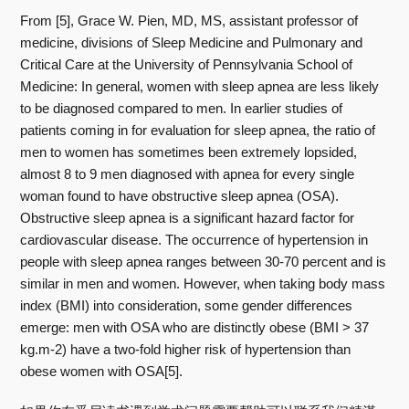
From [5], Grace W. Pien, MD, MS, assistant professor of
medicine, divisions of Sleep Medicine and Pulmonary and
Critical Care at the University of Pennsylvania School of
Medicine: In general, women with sleep apnea are less likely
to be diagnosed compared to men. In earlier studies of
patients coming in for evaluation for sleep apnea, the ratio of
men to women has sometimes been extremely lopsided,
almost 8 to 9 men diagnosed with apnea for every single
woman found to have obstructive sleep apnea (OSA).
Obstructive sleep apnea is a significant hazard factor for
cardiovascular disease. The occurrence of hypertension in
people with sleep apnea ranges between 30-70 percent and is
similar in men and women. However, when taking body mass
index (BMI) into consideration, some gender differences
emerge: men with OSA who are distinctly obese (BMI > 37
kg.m-2) have a two-fold higher risk of hypertension than
obese women with OSA[5].