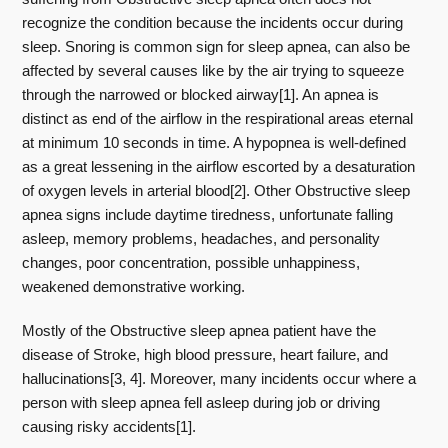
recognize the condition because the incidents occur during
sleep. Snoring is common sign for sleep apnea, can also be
affected by several causes like by the air trying to squeeze
through the narrowed or blocked airway[1]. An apnea is
distinct as end of the airflow in the respirational areas eternal
at minimum 10 seconds in time. A hypopnea is well-defined
as a great lessening in the airflow escorted by a desaturation
of oxygen levels in arterial blood[2]. Other Obstructive sleep
apnea signs include daytime tiredness, unfortunate falling
asleep, memory problems, headaches, and personality
changes, poor concentration, possible unhappiness,
weakened demonstrative working.
Mostly of the Obstructive sleep apnea patient have the
disease of Stroke, high blood pressure, heart failure, and
hallucinations[3, 4]. Moreover, many incidents occur where a
person with sleep apnea fell asleep during job or driving
causing risky accidents[1].