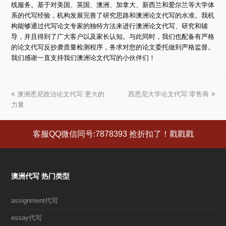
线服务。基于对美国、英国、澳洲、加拿大、新西兰和爱尔兰等大学体
系的代写经验，机构发展完善了研究思路和澳洲论文代写的水准。我机
构能够通过代写论文专家的独特方法来进行澳洲论文代写、研究和辅
导，并且得到了广大客户以及家长认知。与此同时，我们也配备有严格
的论文代写反抄袭质量检测程序，务求对您的论文委托做到严格监督。
我们感谢一直支持我们澳洲论文代写的小伙伴们！
上
澳洲悉尼政治论文代写:更大的
西悉尼大学论文代写:零售商
下
力量
一
一
篇
篇
文
文
客服QQ微信同号:7878393 抢折扣了！戳戳戳
章:
章:
澳洲代写 热门类型
assignment代写
essay代写