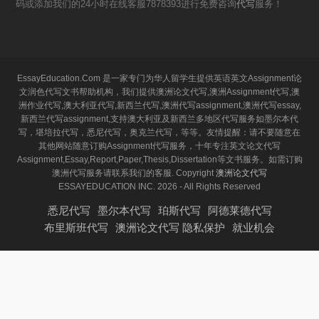
码或添加我们的24小时在线客服7878393进行免费咨询
代写
服务！
EssayEducation.Com 是一家专门为华人留学生提供英语英文Assignment论
文润色代写文书帮助机构，我们提供澳洲论文代写,澳洲Assignment代写,澳
洲作业代写,澳大利亚代写,新西兰代写,澳洲代写assignment,澳洲代写essay,
新西兰代写assignment,支持澳大利亚及新西兰多地区代写服务如墨尔本代
写，堪培拉代写，悉尼代写，奥克兰代写，等等。友情提醒：请不要随意在
其他网站随意订购Assignment代写服务，十年专注英文论文代写
Assignment,Essay,Report,Paper,Thesis,Dissertation等文书服务。如需订购
澳洲代写服务请联系我们的客服. Copyright
澳洲论文代写
ESSAYEDUCATION INC. 2026 - All Rights Reserved
悉尼代写
墨尔本代写
珀斯代写
阿德莱德代写
布里斯班代写
澳洲论文代写 隐私保护
就业机会