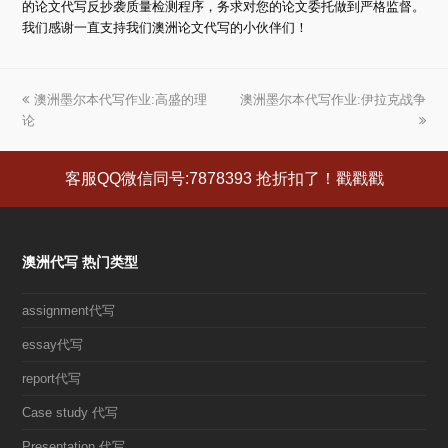
的论文代写反抄袭质量检测程序，务求对您的论文委托做到严格监督。
我们感谢一直支持我们澳洲论文代写的小伙伴们！
上
澳洲墨尔本代写作业:高盛的理
澳洲墨尔本代写作业:伊拉克战争
下
论
一
一
篇
篇
文
文
客服QQ微信同号:7878393 抢折扣了！戳戳戳
章:
章:
澳洲代写 热门类型
assignment代写
essay代写
report代写
Case study 代写
Presentation 代写