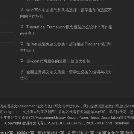
学术写作中的语气和风格选择：留学生如何适应不
同的写作场合
Theoretical Framework概念框架怎么设计？写作指
南分享！
如何有效避免论文抄袭？超详细的Plagiarism防剽
窃指南！
轻松get代写服务的查重与修改大礼包
全面提升英文论文质量：留学生必备的编辑与校对
技巧
留学生提供英语英文Assignment论文润色代写文书帮助机构，我们提供澳洲论文代写,澳洲Ass
y,新西兰代写assignment,支持澳大利亚及新西兰多地区代写服务如墨尔本代写，堪培拉
注英文论文代写Assignment,Essay,Report,Paper,Thesis,Disserta
Copyright
澳洲论文代写
ESSAYEDUCATION INC. 2026 - All Rights Reserved
本代写
珀斯代写
阿德莱德代写
布里斯班代写
澳洲论文代写 隐