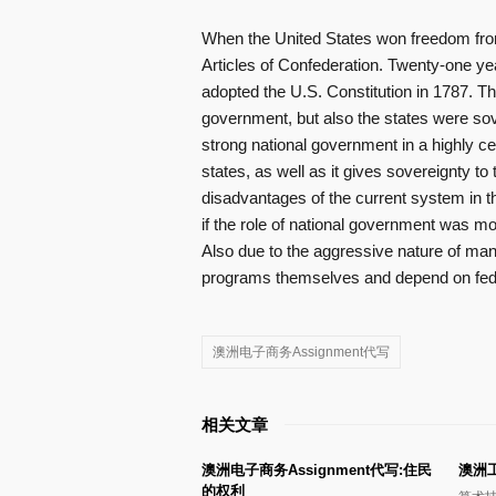
When the United States won freedom from
Articles of Confederation. Twenty-one yea
adopted the U.S. Constitution in 1787. Th
government, but also the states were so
strong national government in a highly c
states, as well as it gives sovereignty t
disadvantages of the current system in th
if the role of national government was mo
Also due to the aggressive nature of man
programs themselves and depend on fede
澳洲电子商务Assignment代写
相关文章
澳洲电子商务Assignment代写:住民
澳洲
的权利