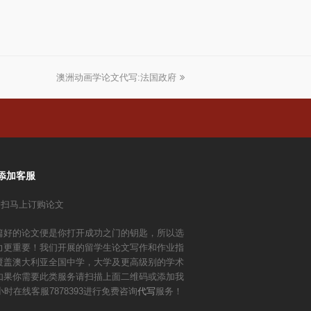
澳洲动画学论文代写:法国政府
下
一
篇
文
章:
添加客服
篇好的论文便是你打开成功之门的钥匙，所以选
力更重要！我们开展的留学生论文写作和作业指
覆盖澳大利亚全国中学，大学及更高级别的学术
如果你需要此类服务请扫描上面二维码或添加我
小时在线客服7878393进行免费咨询
代写
服务！