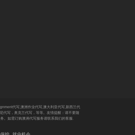
ignment代写,澳洲作业代写,澳大利亚代写,新西兰代
代写，悉尼代写，奥克兰代写，等等。友情提醒：请不要随
tion等文书服务。如需订购澳洲代写服务请联系我们的客服.
私保护
就业机会