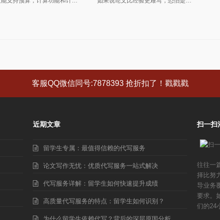
技能支持预算，计算功能和计…
如果说论文比经验更难写，恐怕是…
客服QQ微信同号:7878393 抢折扣了！戳戳戳
近期文章
扫一扫
留学生专属：最值得信赖的代写服务
往往一
论文写作无忧：优质代写服务一站式解决
择比努
代写服务详解：留学生如何快速提升成绩
导业务
要求。
高质量代写服务的特点：留学生如何识别？
们的24
为什么留学生依赖代写？背后的深层原因分析