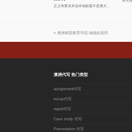
算术
正义布莱克本说本地标题不是澳大…
上
澳洲精英教育学院:城镇的居民
一
篇
文
章:
澳洲代写 热门类型
assignment代写
essay代写
report代写
Case study 代写
Presentation 代写