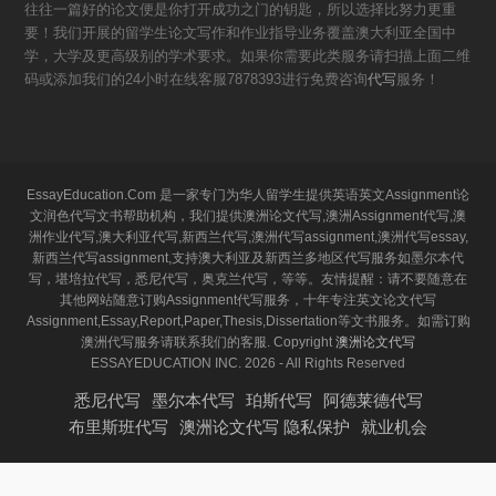
往往一篇好的论文便是你打开成功之门的钥匙，所以选择比努力更重
要！我们开展的留学生论文写作和作业指导业务覆盖澳大利亚全国中
学，大学及更高级别的学术要求。如果你需要此类服务请扫描上面二维
码或添加我们的24小时在线客服7878393进行免费咨询
代写
服务！
EssayEducation.Com 是一家专门为华人留学生提供英语英文Assignment论
文润色代写文书帮助机构，我们提供澳洲论文代写,澳洲Assignment代写,澳
洲作业代写,澳大利亚代写,新西兰代写,澳洲代写assignment,澳洲代写essay,
新西兰代写assignment,支持澳大利亚及新西兰多地区代写服务如墨尔本代
写，堪培拉代写，悉尼代写，奥克兰代写，等等。友情提醒：请不要随意在
其他网站随意订购Assignment代写服务，十年专注英文论文代写
Assignment,Essay,Report,Paper,Thesis,Dissertation等文书服务。如需订购
澳洲代写服务请联系我们的客服. Copyright
澳洲论文代写
ESSAYEDUCATION INC. 2026 - All Rights Reserved
悉尼代写
墨尔本代写
珀斯代写
阿德莱德代写
布里斯班代写
澳洲论文代写 隐私保护
就业机会