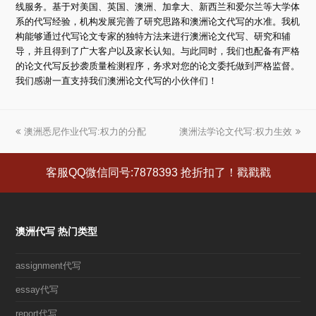
线服务。基于对美国、英国、澳洲、加拿大、新西兰和爱尔兰等大学体
系的代写经验，机构发展完善了研究思路和澳洲论文代写的水准。我机
构能够通过代写论文专家的独特方法来进行澳洲论文代写、研究和辅
导，并且得到了广大客户以及家长认知。与此同时，我们也配备有严格
的论文代写反抄袭质量检测程序，务求对您的论文委托做到严格监督。
我们感谢一直支持我们澳洲论文代写的小伙伴们！
上
澳洲悉尼作业代写:权力的分配
澳洲法学论文代写:权力生效
下
一
一
篇
篇
客服QQ微信同号:7878393 抢折扣了！戳戳戳
文
文
章:
章:
澳洲代写 热门类型
assignment代写
essay代写
report代写