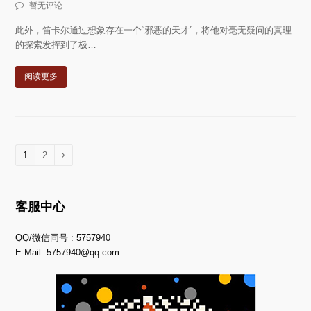
暂无评论
此外，笛卡尔通过想象存在一个“邪恶的天才”，将他对毫无疑问的真理
的探索发挥到了极…
阅读更多
页
1
页
2
下
面
面
一
页
客服中心
QQ/微信同号 : 5757940
E-Mail:
5757940@qq.com