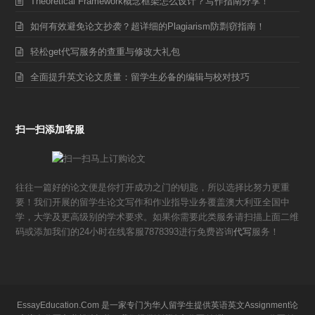
Theoretical Framework概念框架怎么设计？写作指南分享！
如何有效避免论文抄袭？超详细的Plagiarism防剽窃指南！
轻松get代写服务的查重与修改大礼包
全面提升英文论文质量：留学生必备的编辑与校对技巧
扫一扫添加客服
往往一篇好的论文便是你打开成功之门的钥匙，所以选择比努力更重
要！我们开展的留学生论文写作和作业指导业务覆盖澳大利亚全国中
学，大学及更高级别的学术要求。如果你需要此类服务请扫描上面二维
码或添加我们的24小时在线客服7878393进行免费咨询
代写
服务！
EssayEducation.Com 是一家专门为华人留学生提供英语英文Assignment论